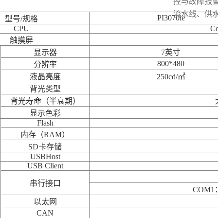
控与故障报
流水线、供
PI3070ie
型号/规格
CPU
Co
触摸屏
显示器
7英寸
800*480
分辨率
液晶亮度
250cd/㎡
背光类型
背光寿命（半衰期）
显示色彩
Flash
内存（RAM）
SD卡存储
USBHost
USB Client
串行接口
COM1：
以太网
CAN