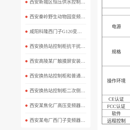
西安新城区恒压供水控制柜无法恒压？三处隐患排查实录
西安秦岭野生动物园变频器输出缺相故障排查记录
电源
咸阳科隆西门子G120变频器F30004过载故障现场维修实录
西安换热站控制柜抗干扰措施都有哪些
规格
西安高陵某厂触摸屏安装与变频器调试实录
西安换热站控制柜和普通水泵控制柜区别？
操作环境
西安换热站控制柜二次侧超压怎么处理
CE认证
西安某焦化厂高压变频器维修工作顺利完成
FCC认证
软件
西安某电厂西门子变频器维修案例
远程控制