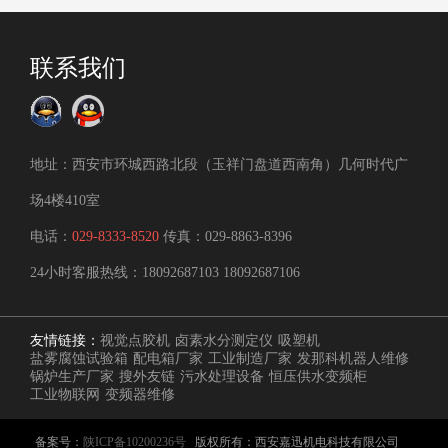
联系我们
地址：西安市环城西路北段（玉祥门盘道西南角）几何时代广
场4楼410室
电话：
029-8333-8520
传真：029-8863-8396
24小时客服热线：
18092687103
18092687106
友情链接：
视觉点胶机
卤素水分测定仪
吸塑机
盐雾腐蚀试验箱
配电箱厂家
工业制造厂家
发那科机器人维修
锅炉生产厂家
搜外友链
污水处理设备
恒压供水变频柜
工业物联网
变频器维修
备案号：
陕ICP备10200236号
版权所有：西安嘉迅机电科技有限公司