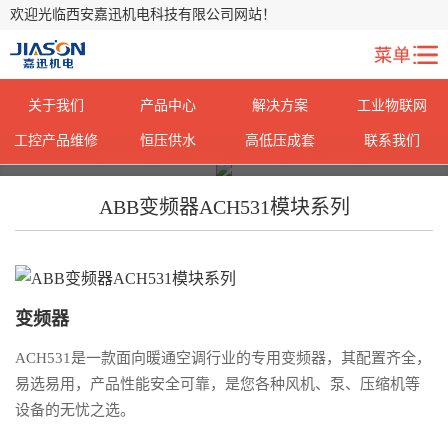
欢迎光临西安嘉迅机电科技有限公司网站！
关于我们
产品中心
解决方案
工业物联网
工控产品维修
恒压供水
高低压成套
联系我们
您当前所在位置：
您当前所在位置：
首页
首页
>
>
产品中心
产品中心
> ABB变频器
> ABB变频器
ABB变频器ACH531模块系列
变频器
ACH531是一款面向暖通空调行业的专用变频器，其配置齐全，
易选易用，产品性能安全可靠，是您各种风机、泵、压缩机等
设备的无忧之选。