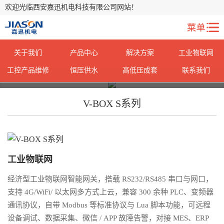
欢迎光临西安嘉迅机电科技有限公司网站！
关于我们
产品中心
解决方案
工业物联网
工控产品维修
恒压供水
高低压成套
联系我们
您当前所在位置：
您当前所在位置：
首页
首页
>
>
产品中心
产品中心
> V-BOX S系列
> V-BOX S系列
V-BOX S系列
工业物联网
经济型工业物联网智能网关，搭载 RS232/RS485 串口与网口，
支持 4G/WiFi/ 以太网多方式上云，兼容 300 余种 PLC、变频器
通讯协议，自带 Modbus 等标准协议与 Lua 脚本功能，可远程
设备调试、数据采集、微信 / APP 故障告警，对接 MES、ERP