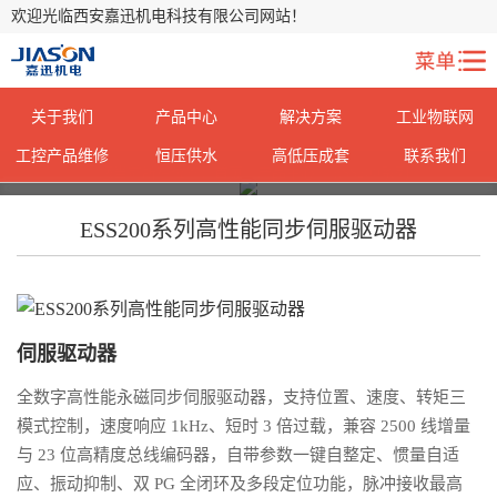
欢迎光临西安嘉迅机电科技有限公司网站！
关于我们
产品中心
解决方案
工业物联网
工控产品维修
恒压供水
高低压成套
联系我们
您当前所在位置：
您当前所在位置：
首页
首页
>
>
产品中心
产品中心
> ESS200系列
> ESS200系列
ESS200系列高性能同步伺服驱动器
伺服驱动器
全数字高性能永磁同步伺服驱动器，支持位置、速度、转矩三
模式控制，速度响应 1kHz、短时 3 倍过载，兼容 2500 线增量
与 23 位高精度总线编码器，自带参数一键自整定、惯量自适
应、振动抑制、双 PG 全闭环及多段定位功能，脉冲接收最高