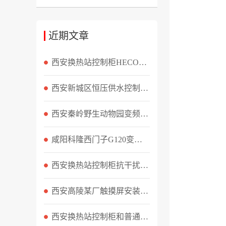
近期文章
西安换热站控制柜HECO系列产品介绍与选型配置
西安新城区恒压供水控制柜无法恒压？三处隐患排查实录
西安秦岭野生动物园变频器输出缺相故障排查记录
咸阳科隆西门子G120变频器F30004过载故障现场维修实录
西安换热站控制柜抗干扰措施都有哪些
西安高陵某厂触摸屏安装与变频器调试实录
西安换热站控制柜和普通水泵控制柜区别？