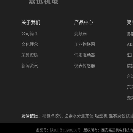
关于我们
产品中心
变
公司简介
变频器
易
文化理念
工业物联网
A
荣誉资质
伺服驱动器
汇
新闻资讯
仪表传感器
信
台
东
变
友情链接：
视觉点胶机
卤素水分测定仪
吸塑机
盐雾腐蚀试
备案号：
陕ICP备10200236号
版权所有：西安嘉迅机电科技有