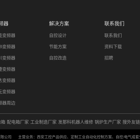
频器
解决方案
联系我们
能变频器
自控设计
联系我们
BB变频器
节能方案
资料下载
川变频器
自控改造
招聘
捷变频器
达变频器
元变频器
频器周边
验箱
配电箱厂家
工业制造厂家
发那科机器人维修
锅炉生产厂家
搜外友链
限公司 主营业务：西安工控产品供应、定制工业自动化控制方案、自控/电气