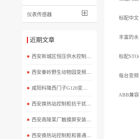
仪表传感器
标配中文
丰富的水行
近期文章
西安新城区恒压供水控制柜无法恒压？三处隐患排查实录
标配STO(
西安秦岭野生动物园变频器输出缺相故障排查记录
每台变频器
咸阳科隆西门子G120变频器F30004过载故障现场维修实录
ABB兼容
西安换热站控制柜抗干扰措施都有哪些
西安高陵某厂触摸屏安装与变频器调试实录
西安换热站控制柜和普通水泵控制柜区别？