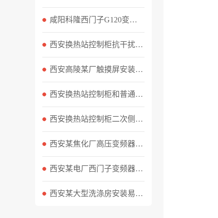
咸阳科隆西门子G120变频器F30004过载故障现场维修实录
西安换热站控制柜抗干扰措施都有哪些
西安高陵某厂触摸屏安装与变频器调试实录
西安换热站控制柜和普通水泵控制柜区别？
西安换热站控制柜二次侧超压怎么处理
西安某焦化厂高压变频器维修工作顺利完成
西安某电厂西门子变频器维修案例
西安某大型洗涤房安装易能EN600变频器调试实际案例