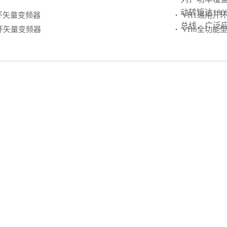
动转矩达180%
环矢量变频器
VH1通用开
总线，广泛
环矢量变频器
VH6全功能