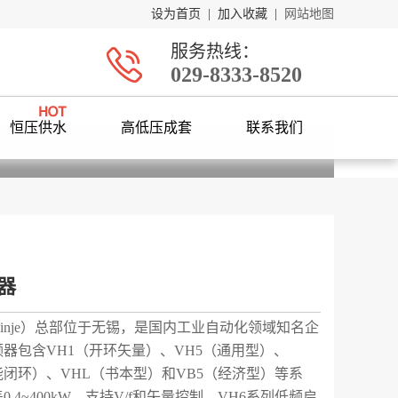
设为首页
|
加入收藏
|
网站地图
服务热线：
029-8333-8520
恒压供水
高低压成套
联系我们
器
inje）总部位于无锡，是国内工业自动化领域知名企
器包含VH1（开环矢量）、VH5（通用型）、
能闭环）、VHL（书本型）和VB5（经济型）等系
.4~400kW。支持V/f和矢量控制，VH6系列低频启