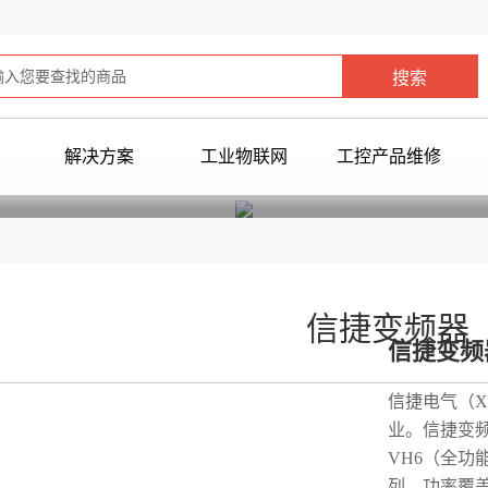
解决方案
工业物联网
工控产品维修
您当前所在位置：
首页
>
产品中心
>
变频器
>
信捷变频器
信捷变频器
信捷变频
信捷电气（X
业。信捷变频
VH6（全功
列，功率覆盖0