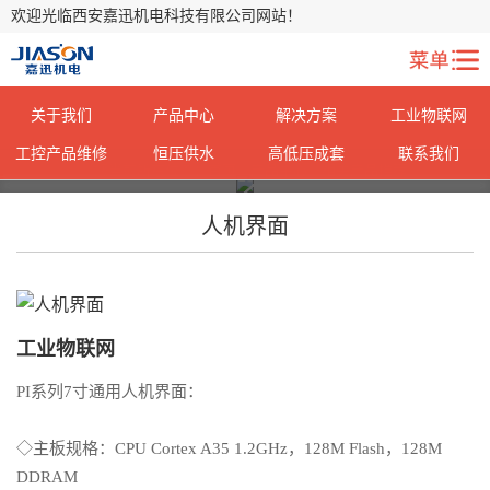
欢迎光临西安嘉迅机电科技有限公司网站！
关于我们
产品中心
解决方案
工业物联网
工控产品维修
恒压供水
高低压成套
联系我们
您当前所在位置：
您当前所在位置：
首页
首页
>
>
产品中心
产品中心
> 相关产品推荐
> 相关产品推荐
人机界面
工业物联网
PI系列7寸通用人机界面：
◇主板规格：CPU Cortex A35 1.2GHz，128M Flash，128M
DDRAM