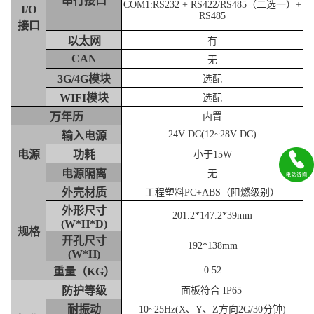
串行接口
COM1:RS232 + RS422/RS485（二选一）+
I/O
RS485
接口
以太网
有
CAN
无
3G/4G模块
选配
WIFI模块
选配
万年历
内置
24V DC(12~28V DC)
输入电源
电源
功耗
小于15W
电源隔离
无
外壳材质
工程塑料PC+ABS（阻燃级别）
外形尺寸
201.2*147.2*39mm
(W*H*D)
规格
开孔尺寸
192*138mm
(W*H)
0.52
重量（KG）
防护等级
面板符合 IP65
耐振动
10~25Hz(X、Y、Z方向2G/30分钟)