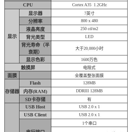
CPU
Cortex A35 1.2GHz
显示器
7英寸
800 x 480
分辨率
250 cd/m2
液晶亮度
显示
LED
背光类型
背光寿命（半
大于20,000小时
衰期）
显示色彩
1600万色
触摸屏
电阻式
面膜
全覆盖整张面膜
Flash
128MB
DDRIII 128MB
存储器
内存(RAM)
SD卡存储
有
USB Host
USB 2.0 x 1
USB Client
USB 2.0 x 1
1个串口