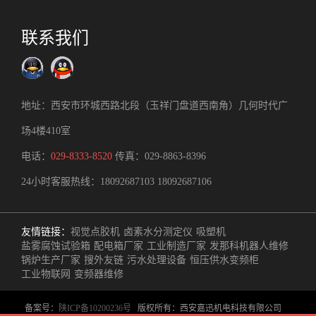
联系我们
地址：西安市环城西路北段（玉祥门盘道西南角）几何时代广
场4楼410室
电话：
029-8333-8520
传真：029-8863-8396
24小时客服热线：
18092687103
18092687106
友情链接：
视觉点胶机
卤素水分测定仪
吸塑机
盐雾腐蚀试验箱
配电箱厂家
工业制造厂家
发那科机器人维修
锅炉生产厂家
搜外友链
污水处理设备
恒压供水变频柜
工业物联网
变频器维修
备案号：
陕ICP备10200236号
版权所有：西安嘉迅机电科技有限公司