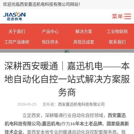
欢迎光临西安嘉迅机电科技有限公司网站！
关于我们
产品中心
解决方案
工业物联网
工控产品维修
恒压供水
高低压成套
联系我们
您当前所在位置：
首页
>
行业动态
>
深耕西安暖通｜嘉迅机电——本
地自动化自控一站式解决方案服
务商
2026-05-25
发布者：
西安嘉迅机电科技有限公司
立足西安，深耕暖通行业自动化自控领域，
西安嘉迅
机电科技有限公司(嘉迅机电)
作为
16年本土老品牌、国家级高新
技术企业
，是西安本地专业的暖通自动化自控配套服务商。我