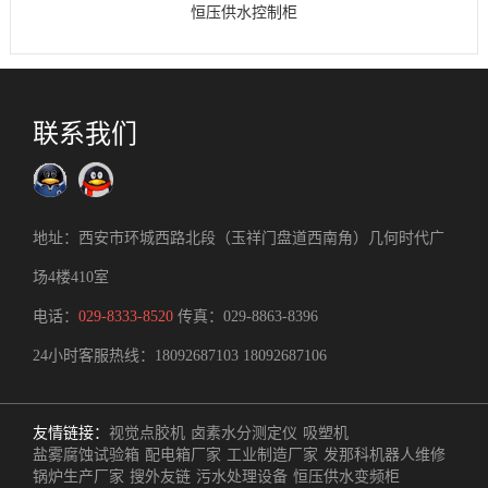
恒压供水控制柜
联系我们
地址：西安市环城西路北段（玉祥门盘道西南角）几何时代广
场4楼410室
电话：
029-8333-8520
传真：029-8863-8396
24小时客服热线：
18092687103
18092687106
友情链接：
视觉点胶机
卤素水分测定仪
吸塑机
盐雾腐蚀试验箱
配电箱厂家
工业制造厂家
发那科机器人维修
锅炉生产厂家
搜外友链
污水处理设备
恒压供水变频柜