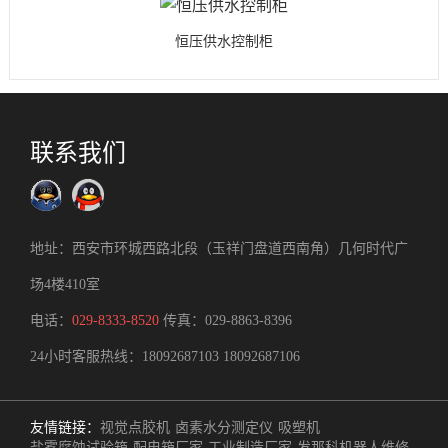
恒压供水控制柜
联系我们
地址：西安市环城西路北段（玉祥门盘道西南角）几何时代广
场4楼410室
电话：
029-8333-8520
传真：029-8863-8396
24小时客服热线：
18092687103
18092687106
友情链接：
视觉点胶机
卤素水分测定仪
吸塑机
盐雾腐蚀试验箱
配电箱厂家
工业制造厂家
发那科机器人维修