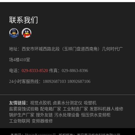
联系我们
地址：西安市环城西路北段（玉祥门盘道西南角）几何时代广
场4楼410室
电话：
029-8333-8520
传真：029-8863-8396
24小时客服热线：
18092687103
18092687106
友情链接：
视觉点胶机
卤素水分测定仪
吸塑机
盐雾腐蚀试验箱
配电箱厂家
工业制造厂家
发那科机器人维修
锅炉生产厂家
搜外友链
污水处理设备
恒压供水变频柜
工业物联网
变频器维修