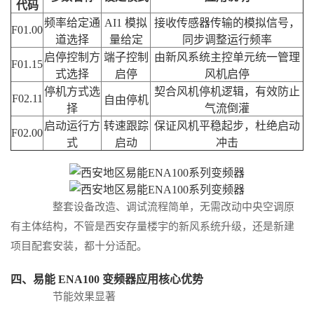
代码
频率给定通
AI1 模拟
接收传感器传输的模拟信号，
F01.00
道选择
量给定
同步调整运行频率
启停控制方
端子控制
由新风系统主控单元统一管理
F01.15
式选择
启停
风机启停
停机方式选
契合风机停机逻辑，有效防止
F02.11
自由停机
择
气流倒灌
启动运行方
转速跟踪
保证风机平稳起步，杜绝启动
F02.00
式
启动
冲击
整套设备改造、调试流程简单，无需改动中央空调原
有主体结构，不管是西安存量楼宇的新风系统升级，还是新建
项目配套安装，都十分适配。
四、易能 ENA100 变频器应用核心优势
节能效果显著