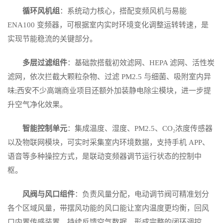
循环风机组
：系统动力核心，搭配变频风机与易能
ENA100 变频器，可根据室内实时环境变化调整运转转速，是
实现节能稳流的关键部分。
多层过滤组件
：基础款搭载初效滤网、HEPA 滤网、活性炭
滤网，依次拦截大颗粒杂物、过滤 PM2.5 与细菌、吸附室内异
味;西安不少高端商业项目还额外加装静电除尘模块，进一步提
升空气净化效果。
智能控制单元
：集成温度、湿度、PM2.5、CO₂浓度传感器
以及物联网模块，可实时采集室内环境数据，支持手机 APP、
语音等多种操控方式，是联动变频器调节运行状态的控制中
枢。
风阀与风口组件
：负责风量分配，电动调节阀可精准划分
各个区域风量，带摆风功能的风口能让室内温度更均衡，回风
口内置传感装置，持续反馈空气数据，形成完整的闭环调控。