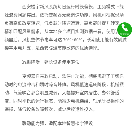
西安楼宇新风系统每日运行时长偏长，工频模式下能
源浪费问题突出。依托变频器无级调速功能，风机可根据现场
负荷高低改变转速，低负载时降速运转，高负载时提升转速，
精准匹配风量需求。从本地多个项目实测数据来看，使用该变
频器后，风机整体节电率可达 30%~60%，长期使用能有效削减
楼宇用电开支，是西安暖通节能改造的优质选择。
减振降噪，延长设备使用寿命
变频器自带软启动、软停止功能，彻底规避了工频启
动时的电流冲击和瞬时噪音峰值。风机低速运转阶段，机械振
动、气流噪音都会明显减弱，大幅提升室内居住、办公舒适
度。同时平稳的运行状态，能减少电机绕组、轴承等易损件的
磨损，降低设备故障频次，减少后续运维投入。
联动能力强，适配本地智慧楼宇建设