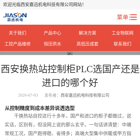
欢迎光临西安嘉迅机电科技有限公司网站！
关于我们
产品中心
解决方案
工业物联网
工控产品维修
恒压供水
高低压成套
联系我们
您当前所在位置：
首页
>
常见问题
>
西安换热站控制柜PLC选国产还是
进口的哪个好
2026-07-03
发布者：
西安嘉迅机电科技有限公司
从控制精度到成本差异说透选型
干换热站自控这行十多年，国产和进口的柜子都做过，说
实话，区别有，但没网上说的那么玄乎。一句话讲清楚：中端
常规工况，国产跑得稳、省得多；高端大型集中供暖或甲方指