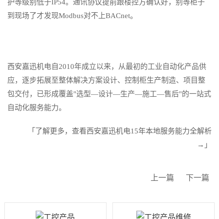
护等级别低于IP54。通讯协议提前跟楼控方确认好，别等柜子
到现场了才发现Modbus对不上BACnet。
西安嘉迅机
电自2010年成立以来，从最初的工业自动化产品供
应，逐步拓展至整体解决方案设计、控制柜生产制造、项目整
包交付，已形成覆盖"选型—设计—生产—施工—售后"的一站式
自动化服务能力。
「了解更多，查看西安嘉迅机电15年本地服务能力全解析
→」
上一篇
下一篇