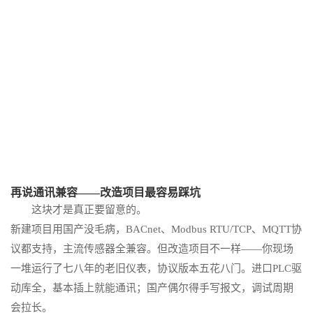
再说通讯兼容——改造项目最容易踩坑
这块才是真正要留意的。
新建项目用国产没毛病，BACnet、Modbus RTU/TCP、MQTT协
议都支持，主流传感器全兼容。但改造项目不一样——你现场
一堆运行了七八年的老旧仪表，协议版本五花八门。进口PLC驱
动库全，基本插上就能通讯；国产偶尔得手写报文，调试周期
会拉长。