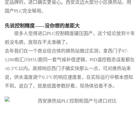
定品牌的，进口确实更省心。西安这边大部分小区换热站，用
国产PLC完全够用。
先说控制精度——没你想的差距大
很多人觉得进口PLC控制精度碾压国产，这个结论放到十年
前没毛病，放现在不太准确了。
去年我们在一个商业综合体的换热站做过实测，拿西门子S7-
1200和汇川H5U跑同一套气候补偿逻辑，PID温控稳态误差都在
±0.3°C以内。高频响应西门子确实快那么一点，可对换热站来
说，供水温度调个0.5°C的响应速度差，在实际运行中根本感知
不到。说白了，就是纸面参数好看，现场体验差不多。