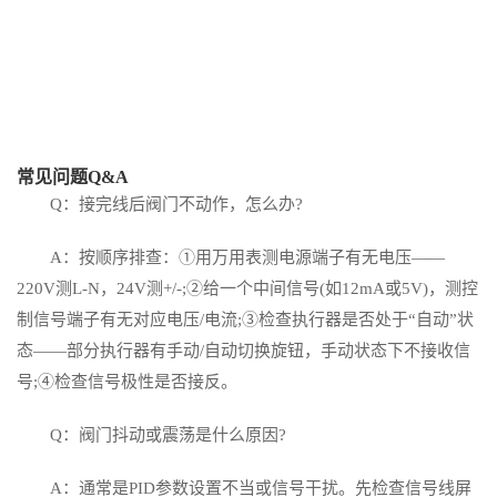
常见问题Q&A
Q：接完线后阀门不动作，怎么办?
A：按顺序排查：①用万用表测电源端子有无电压——
220V测L-N，24V测+/-;②给一个中间信号(如12mA或5V)，测控
制信号端子有无对应电压/电流;③检查执行器是否处于“自动”状
态——部分执行器有手动/自动切换旋钮，手动状态下不接收信
号;④检查信号极性是否接反。
Q：阀门抖动或震荡是什么原因?
A：通常是PID参数设置不当或信号干扰。先检查信号线屏