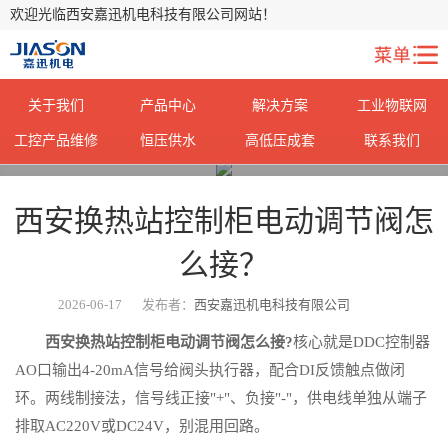
欢迎光临西安嘉迅机电科技有限公司网站！
关于我们
产品中心
解决方案
工业物联网
工控产品维修
恒压供水
高低压成套
联系我们
您当前所在位置：
首页
>
常见问题
>
西安换热站控制柜电动调节阀怎
么接？
2026-06-17
发布者：
西安嘉迅机电科技有限公司
西安换热站控制柜电动调节阀怎么接?
核心就是DDC控制器
AO口输出4-20mA信号给阀头执行器，配合DI反馈触点做闭
环。两线制接法，信号线正接"+"、负接"-"，供电线单独从端子
排取AC220V或DC24V，别混用回路。