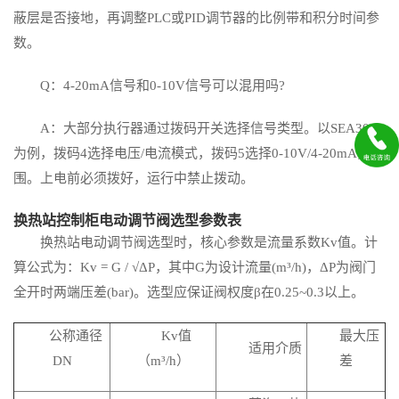
蔽层是否接地，再调整PLC或PID调节器的比例带和积分时间参
数。
Q：4-20mA信号和0-10V信号可以混用吗?
A：大部分执行器通过拨码开关选择信号类型。以SEA304
为例，拨码4选择电压/电流模式，拨码5选择0-10V/4-20mA范
围。上电前必须拨好，运行中禁止拨动。
换热站控制柜电动调节阀选型参数表
换热站电动调节阀选型时，核心参数是流量系数Kv值。计
算公式为：Kv = G / √ΔP，其中G为设计流量(m³/h)，ΔP为阀门
全开时两端压差(bar)。选型应保证阀权度β在0.25~0.3以上。
公称通径
Kv值
最大压
适用介质
DN
（m³/h）
差