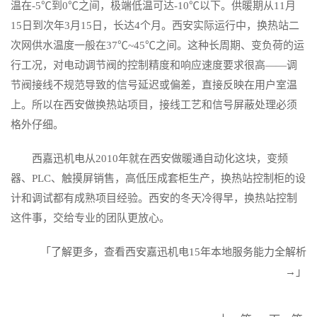
温在-5℃到0℃之间，极端低温可达-10℃以下。供暖期从11月
15日到次年3月15日，长达4个月。西安实际运行中，换热站二
次网供水温度一般在37℃~45℃之间。这种长周期、变负荷的运
行工况，对电动调节阀的控制精度和响应速度要求很高——调
节阀接线不规范导致的信号延迟或偏差，直接反映在用户室温
上。所以在西安做换热站项目，接线工艺和信号屏蔽处理必须
格外仔细。
西嘉迅机电
从2010年就在西安做暖通自动化这块，变频
器、PLC、触摸屏销售，高低压成套柜生产，换热站控制柜的设
计和调试都有成熟项目经验。西安的冬天冷得早，换热站控制
这件事，交给专业的团队更放心。
「了解更多，查看西安嘉迅机电15年本地服务能力全解析
→」