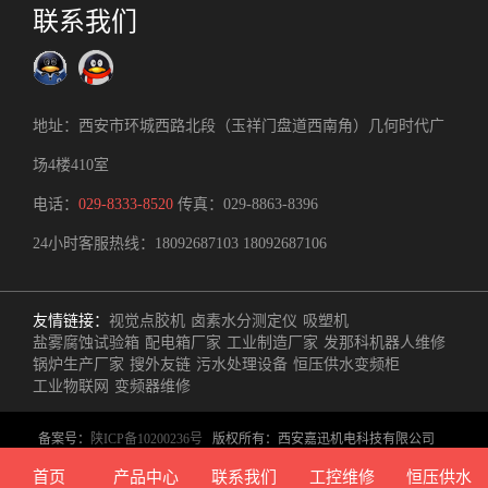
联系我们
地址：西安市环城西路北段（玉祥门盘道西南角）几何时代广
场4楼410室
电话：
029-8333-8520
传真：029-8863-8396
24小时客服热线：
18092687103
18092687106
友情链接：
视觉点胶机
卤素水分测定仪
吸塑机
盐雾腐蚀试验箱
配电箱厂家
工业制造厂家
发那科机器人维修
锅炉生产厂家
搜外友链
污水处理设备
恒压供水变频柜
工业物联网
变频器维修
备案号：
陕ICP备10200236号
版权所有：西安嘉迅机电科技有限公司
主营业务：西安工控产品供应、定制工业自动化控制方案、自控/电气成
首页
产品中心
联系我们
工控维修
恒压供水
套生产制造、非标自动化设备研制开发、技术（维修）服务