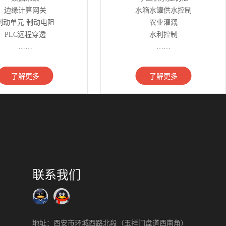
边缘计算网关
水箱水罐供水控制
制动单元 制动电阻
农业灌溉
PLC远程穿透
水利控制
……
……
了解更多
了解更多
联系我们
地址：西安市环城西路北段（玉祥门盘道西南角）