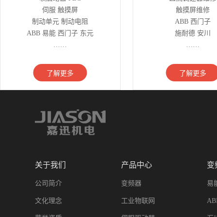
伺服 触摸屏
触摸屏维修
制动单元 制动电阻
ABB 西门子
ABB 易能 西门子 东元
施耐德 安川
……
……
了解更多
了解更多
关于我们
产品中心
变
公司简介
变频器
易
文化理念
工业物联网
A