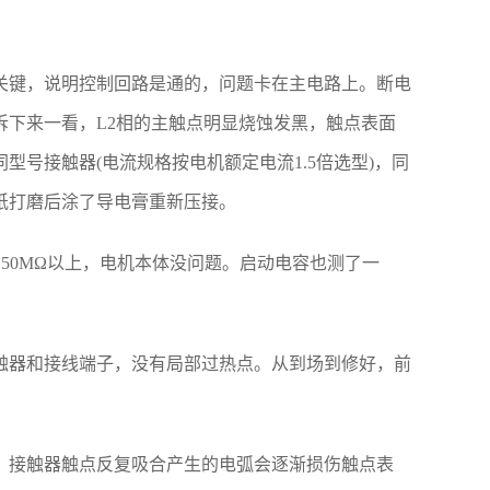
关键，说明控制回路是通的，问题卡在主电路上。断电
下来一看，L2相的主触点明显烧蚀发黑，触点表面
号接触器(电流规格按电机额定电流1.5倍选型)，同
纸打磨后涂了导电膏重新压接。
50MΩ以上，电机本体没问题。启动电容也测了一
触器和接线端子，没有局部过热点。从到场到修好，前
，接触器触点反复吸合产生的电弧会逐渐损伤触点表