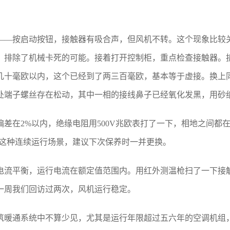
——按启动按钮，接触器有吸合声，但风机不转。这个现象比较
，排除了机械卡死的可能。接着打开控制柜，重点检查接触器。拆
十毫欧以内，这个已经到了两三百毫欧，基本等于虚接。换上同型
处端子螺丝存在松动，其中一相的接线鼻子已经氧化发黑，用砂
差在2%以内，绝缘电阻用500V兆欧表打了一下，相地之间都在
院这种连续运行场景，建议下次保养时一并更换。
电流平衡，运行电流在额定值范围内。用红外测温枪扫了一下接
一周我们回访过两次，风机运行稳定。
筑暖通系统中不算少见，尤其是运行年限超过五六年的空调机组