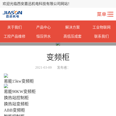
欢迎光临西安嘉迅机电科技有限公司网站！
关于我们
产品中心
解决方案
工业物联网
工控产品维修
恒压供水
高低压成套
联系我们
您当前所在位置：
首页
>
产品中心
>
变频柜
2021-03-09
发布者：
易能15kw变频柜
易能90KW变频柜
换热站控制柜
换热站变频柜
ABB变频柜