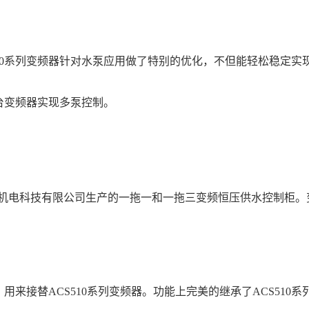
S510系列变频器针对水泵应用做了特别的优化，不但能轻松稳定
台变频器实现多泵控制。
机电科技有限公司生产的一拖一和一拖三变频恒压供水控制柜。变频
用来接替ACS510系列变频器。功能上完美的继承了ACS510