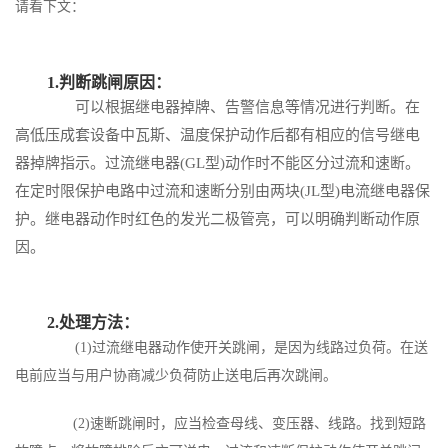
请看下文：
1.判断跳闸原因：
可以根据继电器掉牌、告警信息等情况进行判断。在
高低压成套
设备中瓦斯、温度保护动作后都有相应的信号继电
器掉牌指示。过流继电器(GL型)动作时不能区分过流和速断。
在定时限保护电路中过流和速断分别由两块(JL型)电流继电器保
护。继电器动作时红色的发光二极管亮，可以明确判断动作原
因。
2.处理方法：
(1)过流继电器动作使开关跳闸，是因为线路过负荷。在送
电前应当与用户协商减少负荷防止送电后再次跳闸。
(2)速断跳闸时，应当检查母线、变压器、线路。找到短路