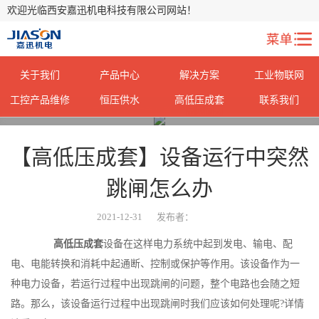
欢迎光临西安嘉迅机电科技有限公司网站！
关于我们
产品中心
解决方案
工业物联网
工控产品维修
恒压供水
高低压成套
联系我们
您当前所在位置：
首页
>
常见问题
>
【高低压成套】设备运行中突然
跳闸怎么办
2021-12-31
发布者：
高低压成套
设备在这样电力系统中起到发电、输电、配
电、电能转换和消耗中起通断、控制或保护等作用。该设备作为一
种电力设备，若运行过程中出现跳闸的问题，整个电路也会随之短
路。那么，该设备运行过程中出现跳闸时我们应该如何处理呢?详情