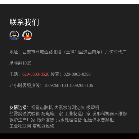
联系我们
地址：西安市环城西路北段（玉祥门盘道西南角）几何时代广
场4楼410室
电话：
029-8333-8520
传真：029-8863-8396
24小时客服热线：
18092687103
18092687106
友情链接：
视觉点胶机
卤素水分测定仪
吸塑机
盐雾腐蚀试验箱
配电箱厂家
工业制造厂家
发那科机器人维修
锅炉生产厂家
搜外友链
污水处理设备
恒压供水变频柜
工业物联网
变频器维修