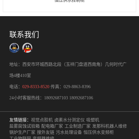
恒压供水控制柜
联系我们
地址：西安市环城西路北段（玉祥门盘道西南角）几何时代广
场4楼410室
电话：
029-8333-8520
传真：029-8863-8396
24小时客服热线：
18092687103
18092687106
友情链接：
视觉点胶机
卤素水分测定仪
吸塑机
盐雾腐蚀试验箱
配电箱厂家
工业制造厂家
发那科机器人维修
锅炉生产厂家
搜外友链
污水处理设备
恒压供水变频柜
工业物联网
变频器维修