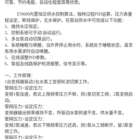
可靠、节约电能、自动化程度高等优势。
EN600内置恒压供水控制算法，独特过程PID运算，压力表量
程设定，断线保护，无水保护。在泵站供水中可完成以下功能：
1、维持水压恒定。
2、控制系统可手动/自动运行。
3、多台泵自动切换运行。
4、系统睡眠与唤醒，当外界停止用水时，系统处于睡眠状态，直至
有用水需求时自动唤醒。
5、在线调整PID参数。
6、泵组及线路保护检测报警，信号显示等。
一、工作原理：
1台变频器驱动2台水泵工变频轮流切换工作。
管网压力<设定压力：
变频1泵加速，若达上限频率压力不够，则1泵切至工频，2泵变频启
动。
管网压力=设定压力：
变频器输出频率维持不变，所驱动水泵转速不变，供水量不变。
管网压力>设定压力：
变频2泵减速，若达下限频率压力还高，则1泵从工频断开，留2泵变
频工作。
管网压力<设定压力：