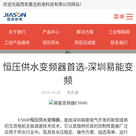
欢迎光临西安嘉迅机电科技有限公司网站！
关于我们
产品中心
解决方案
工业物联网
工控产品维修
恒压供水
高低压成套
联系我们
您当前所在位置：
首页
>
常见问题
>
恒压供水变频器首选-深圳易能变
频
2020-10-26
发布者：
EN600
恒压供水变频器
，是由深圳易能电气开发的新型成熟
的交流电机无极调速技术技术，它以其独特优良的控制性能被广泛
应用于供水行业中。其具有水压稳定、操作方便、组态简单、运行