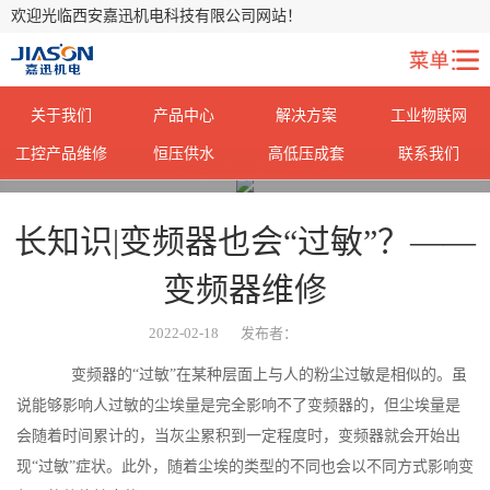
欢迎光临西安嘉迅机电科技有限公司网站！
关于我们
产品中心
解决方案
工业物联网
工控产品维修
恒压供水
高低压成套
联系我们
您当前所在位置：
首页
>
行业动态
>
长知识|变频器也会“过敏”？——
变频器维修
2022-02-18
发布者：
变频器的“过敏”在某种层面上与人的粉尘过敏是相似的。虽
说能够影响人过敏的尘埃量是完全影响不了变频器的，但尘埃量是
会随着时间累计的，当灰尘累积到一定程度时，变频器就会开始出
现“过敏”症状。此外，随着尘埃的类型的不同也会以不同方式影响变