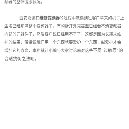
频器的整体健康状况。
西安嘉迅在
维修变频器
的过程中就遇到过客户拿来的机子上
尘埃已经布满整个变频器了，有的拆开外壳甚至已经看不清变频器
内部的元器件了，然后客户说已经用不了了，这都是因为长期未维
护的结果，俗话说我们用一个东西就要爱护一个东西，越爱护才会
不同“过敏原”的
增加它的寿命，本期就让小编与大家讨论面对这些
合适抗衡之法吧。