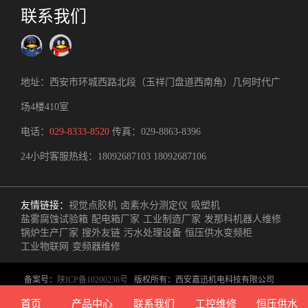
联系我们
地址：西安市环城西路北段（玉祥门盘道西南角）几何时代广
场4楼410室
电话：
029-8333-8520
传真：029-8863-8396
24小时客服热线：
18092687103
18092687106
友情链接：
视觉点胶机
卤素水分测定仪
吸塑机
盐雾腐蚀试验箱
配电箱厂家
工业制造厂家
发那科机器人维修
锅炉生产厂家
搜外友链
污水处理设备
恒压供水变频柜
工业物联网
变频器维修
备案号：
陕ICP备10200236号
版权所有：西安嘉迅机电科技有限公司
主营业务：西安工控产品供应、定制工业自动化控制方案、自控/电气成
首页
产品中心
联系我们
工控维修
恒压供水
套生产制造、非标自动化设备研制开发、技术（维修）服务