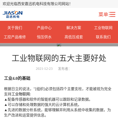
欢迎光临西安嘉迅机电科技有限公司网站！
关于我们
产品中心
解决方案
工业物联网
工控产品维修
恒压供水
高低压成套
联系我们
您当前所在位置：
首页
>
行业动态
>
工业物联网的五大主要好处
2021-12-23
发布者：
工业4.0的基础
根据日立的说法，“[组织]必须包括四个主要支柱，才能被视为完全
支持
工业物联网:
▲配备传感器和软件的智能机器可以跟踪和记录数据。
▲可以存储和处理数据的强大的云计算机系统。
▲先进的数据分析系统，能够理解并利用从系统中收集的数据，为
生产改进和运营提供信息。