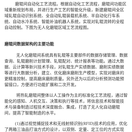
磨辊间自动化工艺流程。根据自动化工艺流程，磨辊间功能区
域重新规划布局，并进行生产工艺的智能化升级，新建磨辊间全区
域轧辊自动识别系统、全自动轧辊装载机系统、半自动化行车系
统、自动水冷系统、智能补油机器人系统，实现对轧辊流转的全程
自动控制。下图为无人化磨辊区域工艺流程图。
磨辊间数据架构的主要功能
无人化磨辊间系统具有轧辊等主要部件的数据存储管理、数据
查询、轧辊磨削计划管理、轧辊配对、统计报表等功能。通过大数
据、云计算等新兴技术手段，对轧辊生产实绩数据、磨削实绩数据
等进行大数据分析，建立、优化磨床磨削生产模型，实现对磨床的
更精准控制，提高磨床磨削质量。另外还为以后的分析预测功能预
留接口，方便进行功能扩展和二次开发。
将热轧磨辊间整体以人工操作为主的标准化工艺流程，通过智
能化的感知、人机交互、决策和执行等技术，将信息技术和智能技
术与装备制造过程技术深度融合、集成，打造了无人化自动磨辊
间，提高了智能制造的水平。
(1)通过视觉捕捉技术和无线射频识别(RFID)技术的应用，优化
了两箱三油品打油方式的设计，以双侧、定量、定工位的方式实现