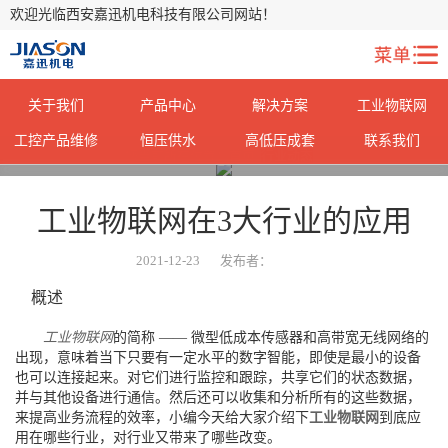
欢迎光临西安嘉迅机电科技有限公司网站！
关于我们
产品中心
解决方案
工业物联网
工控产品维修
恒压供水
高低压成套
联系我们
您当前所在位置：
首页
>
行业动态
>
工业物联网在3大行业的应用
2021-12-23
发布者：
概述
工业物联网
的简称 —— 微型低成本传感器和高带宽无线网络的
出现，意味着当下只要有一定水平的数字智能，即使是最小的设备
也可以连接起来。对它们进行监控和跟踪，共享它们的状态数据，
并与其他设备进行通信。然后还可以收集和分析所有的这些数据，
来提高业务流程的效率，小编今天给大家介绍下
工业物联网
到底应
用在哪些行业，对行业又带来了哪些改变。