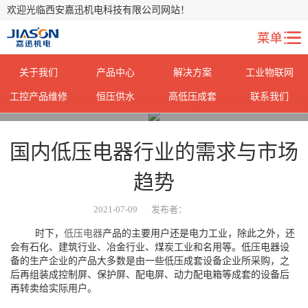
欢迎光临西安嘉迅机电科技有限公司网站！
关于我们
产品中心
解决方案
工业物联网
工控产品维修
恒压供水
高低压成套
联系我们
您当前所在位置：
首页
>
新闻中心
>
国内低压电器行业的需求与市场
趋势
2021-07-09
发布者：
时下，
低压电器
产品的主要用户还是电力工业，除此之外，还
会有石化、建筑行业、冶金行业、煤炭工业和名用等。低压电器设
备的生产企业的产品大多数是由一些低压成套设备企业所采购，之
后再组装成控制屏、保护屏、配电屏、动力配电箱等成套的设备后
再转卖给实际用户。