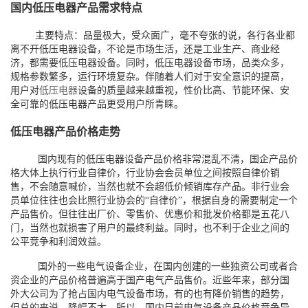
国内低压电器产品需求特点
主要特点：品量极大，受众面广，毫不夸张的说，各行各业都
离不开低压电器设备，不论是市场生活，还是工业生产、商业经
济，都需要低压电器设备。同时，低压电器设备市场，品类众多，
规格参数繁多，运行环境复杂。伴随着人们对于安全意识的提高，
用户对
低压电器
设备的质量越来越重视，性价比高、节能环保、安
全可靠的低压电器产品更受用户所青睐。
低压电器产品价格走势
国内现有的低压电器设备产品价格非常混乱不清，国企产品价
格大体上执行行业自律价，行业协会会员单位之间按照自律价销
售，不会随意喊价，当然也就不会超低价倾销库存产品。非行业会
员单位往往也会比照行业协会的“自律价”，根据自身的需要制定一个
产品售价。但往往出厂价、零售价、优惠价和批发价格都是五花八
门，当然也就损害了用户的最终利益。同时，也不利于企业之间的
公平竞争和利润效益。
国外的一些电气设备企业，在国内创建的一些独资公司或者合
资企业的产品价格普遍高于国产电气产品售价。近些年来，部分国
外大公司为了抢占国内电气设备市场，有的也有降价销售的趋势，
但总的来说，降幅不大。所以，国内目前电气设备产品价格竞争异