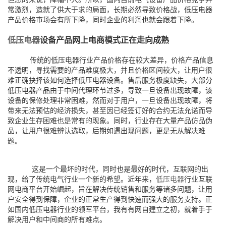
常激烈，造就了供大于求的局面，长期必然导致价格战，低压电器
产品价格市场会有所下降，同时企业的利润也就会跟着下降。
低压电器
设备产品网上电商模式正在走向成熟
传统的低压电器行业产品价格存在较大差异，价格产品信息
不透明，寻找需要的产品难度极大，并且价格区间较大，让用户很
难正确抉择该如何选择低压电器设备。售后服务极度缺失，大部分
低压电器产品由于中间代理环节过多，导致一旦设备出现故障，该
设备的保修处理非常困难，然而对于用户，一旦设备出现故障，将
带来无法预估的经济损失，甚至因已经签订好的合约无法允诺而导
致企业生存困难也是常有的现象。同时，行业存在大量产品仿品伪
品，让用户很难辨认选取，后期如遇出现问题，更是无从解决难
题。
这是一个最坏的时代，同时也是最好的时代，互联网的出
现，给了传统电气行业一个新的希望。近年来，
低压电器
行业互联
网电商平台开始崛起，旨在解决传统销售和服务等诸多问题，让用
户安全得到保障，企业的正常生产得到快速而强大的服务支持。正
如国内低压电器行业的领军平台，我有有网自建立之初，就着手于
解决用户和中间商的所有难点。