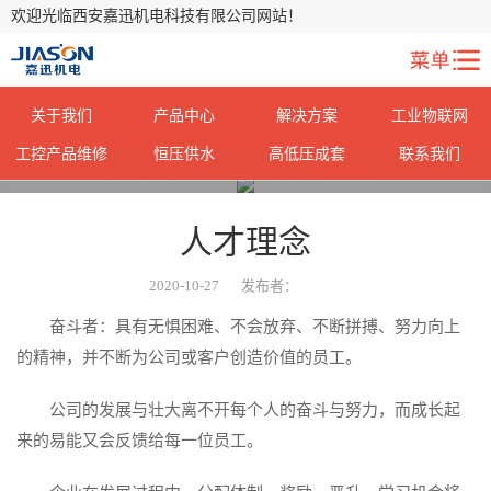
欢迎光临西安嘉迅机电科技有限公司网站！
关于我们
产品中心
解决方案
工业物联网
工控产品维修
恒压供水
高低压成套
联系我们
您当前所在位置：
首页
>
联系我们
>
人才理念
>
人才理念
2020-10-27
发布者：
奋斗者：具有无惧困难、不会放弃、不断拼搏、努力向上
的精神，并不断为公司或客户创造价值的员工。
公司的发展与壮大离不开每个人的奋斗与努力，而成长起
来的易能又会反馈给每一位员工。