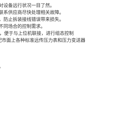
对设备远行状况一目了然。
便联系供应商尽快处理相关故障。
换，防止拆装接线错误带来损失。
不同场合的控制需求。
协议，便于与上位机联接，进行组态控制
，可选配市面上各种标准远传压力表和压力变送器
。