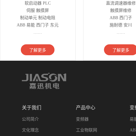
软启动器 PLC
直流调速器维修
伺服 触摸屏
触摸屏维修
制动单元 制动电阻
ABB 西门子
ABB 易能 西门子 东元
施耐德 安川
……
……
了解更多
了解更多
关于我们
产品中心
变
公司简介
变频器
易
文化理念
工业物联网
A