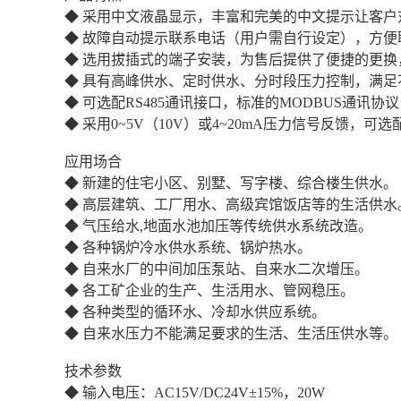
◆ 采用中文液晶显示，丰富和完美的中文提示让客户
◆ 故障自动提示联系电话（用户需自行设定），方
◆ 选用拔插式的端子安装，为售后提供了便捷的更
◆ 具有高峰供水、定时供水、分时段压力控制，满足
◆ 可选配RS485通讯接口，标准的MODBUS通讯
◆ 采用0~5V（10V）或4~20mA压力信号反馈
应用场合
◆ 新建的住宅小区、别墅、写字楼、综合楼生供水。
◆ 高层建筑、工厂用水、高级宾馆饭店等的生活供水
◆ 气压给水,地面水池加压等传统供水系统改造。
◆ 各种锅炉冷水供水系统、锅炉热水。
◆ 自来水厂的中间加压泵站、自来水二次增压。
◆ 各工矿企业的生产、生活用水、管网稳压。
◆ 各种类型的循环水、冷却水供应系统。
◆ 自来水压力不能满足要求的生活、生活压供水等。
技术参数
◆ 输入电压：AC15V/DC24V±15%，20W