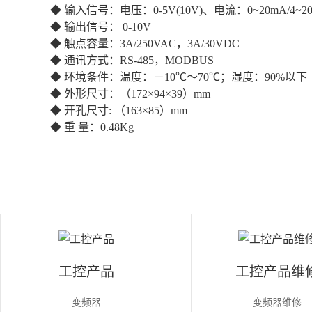
◆ 输入信号：电压：0-5V(10V)、电流：0~20mA/4~2
◆ 输出信号： 0-10V
◆ 触点容量：3A/250VAC，3A/30VDC
◆ 通讯方式：RS-485，MODBUS
◆ 环境条件：温度：－10℃～70℃；湿度：90%以下
◆ 外形尺寸：（172×94×39）mm
◆ 开孔尺寸: （163×85）mm
◆ 重 量：0.48Kg
工控产品
工控产品维
变频器
变频器维修