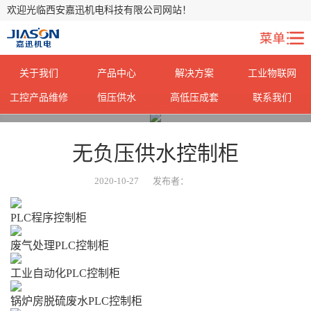
欢迎光临西安嘉迅机电科技有限公司网站！
关于我们
产品中心
解决方案
工业物联网
工控产品维修
恒压供水
高低压成套
联系我们
您当前所在位置：
首页
>
产品中心
>
无负压供水控制柜
2020-10-27
发布者：
PLC程序控制柜
废气处理PLC控制柜
工业自动化PLC控制柜
锅炉房脱硫废水PLC控制柜