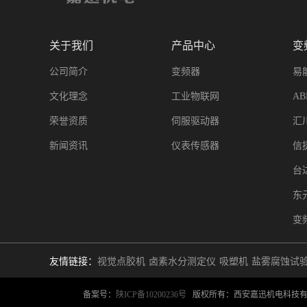
关于我们
产品中心
变
公司简介
变频器
易
文化理念
工业物联网
A
荣誉资质
伺服驱动器
汇
新闻资讯
仪表传感器
信
台
东
变
友情链接：
视觉点胶机
卤素水分测定仪
吸塑机
盐雾腐蚀试
备案号：
陕ICP备10200236号
版权所有：西安嘉迅机电科技有