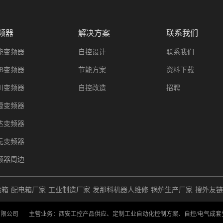
频器
解决方案
联系我们
能变频器
自控设计
联系我们
BB变频器
节能方案
资料下载
川变频器
自控改造
招聘
捷变频器
达变频器
元变频器
频器周边
验箱
配电箱厂家
工业制造厂家
发那科机器人维修
锅炉生产厂家
搜外友链
限公司 主营业务：西安工控产品供应、定制工业自动化控制方案、自控/电气