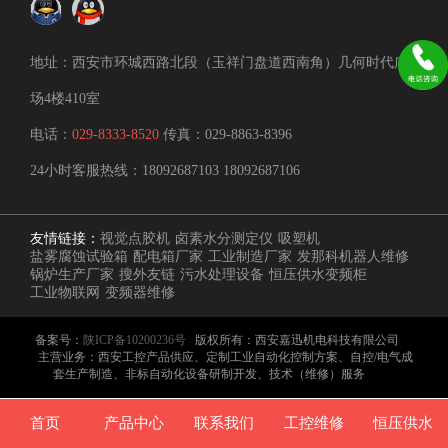
地址：西安市环城西路北段（玉祥门盘道西南角）几何时代广
场4楼410室
电话：
029-8333-8520
传真：029-8863-8396
24小时客服热线：
18092687103
18092687106
友情链接：
视觉点胶机
卤素水分测定仪
吸塑机
盐雾腐蚀试验箱
配电箱厂家
工业制造厂家
发那科机器人维修
锅炉生产厂家
搜外友链
污水处理设备
恒压供水变频柜
工业物联网
变频器维修
备案号：
陕ICP备10200236号
版权所有：西安嘉迅机电科技有限公司
主营业务：西安工控产品供应、定制工业自动化控制方案、自控/电气成
套生产制造、非标自动化设备研制开发、技术（维修）服务
首页
产品中心
联系我们
工控维修
恒压供水