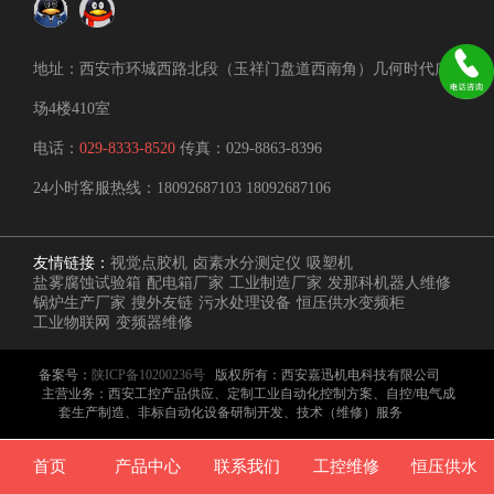
地址：西安市环城西路北段（玉祥门盘道西南角）几何时代广
场4楼410室
电话：
029-8333-8520
传真：029-8863-8396
24小时客服热线：
18092687103
18092687106
友情链接：
视觉点胶机
卤素水分测定仪
吸塑机
盐雾腐蚀试验箱
配电箱厂家
工业制造厂家
发那科机器人维修
锅炉生产厂家
搜外友链
污水处理设备
恒压供水变频柜
工业物联网
变频器维修
备案号：
陕ICP备10200236号
版权所有：西安嘉迅机电科技有限公司
主营业务：西安工控产品供应、定制工业自动化控制方案、自控/电气成
套生产制造、非标自动化设备研制开发、技术（维修）服务
首页
产品中心
联系我们
工控维修
恒压供水