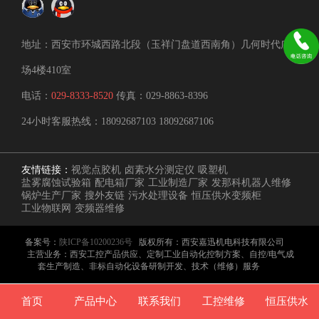
地址：西安市环城西路北段（玉祥门盘道西南角）几何时代广
场4楼410室
电话：
029-8333-8520
传真：029-8863-8396
24小时客服热线：
18092687103
18092687106
友情链接：
视觉点胶机
卤素水分测定仪
吸塑机
盐雾腐蚀试验箱
配电箱厂家
工业制造厂家
发那科机器人维修
锅炉生产厂家
搜外友链
污水处理设备
恒压供水变频柜
工业物联网
变频器维修
备案号：
陕ICP备10200236号
版权所有：西安嘉迅机电科技有限公司
主营业务：西安工控产品供应、定制工业自动化控制方案、自控/电气成
套生产制造、非标自动化设备研制开发、技术（维修）服务
首页
产品中心
联系我们
工控维修
恒压供水