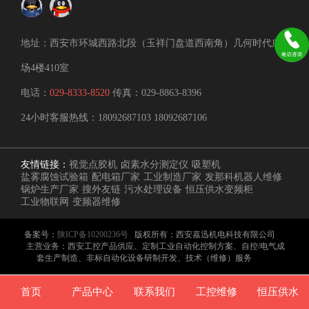
地址：西安市环城西路北段（玉祥门盘道西南角）几何时代广
场4楼410室
电话：
029-8333-8520
传真：029-8863-8396
24小时客服热线：
18092687103
18092687106
友情链接：
视觉点胶机
卤素水分测定仪
吸塑机
盐雾腐蚀试验箱
配电箱厂家
工业制造厂家
发那科机器人维修
锅炉生产厂家
搜外友链
污水处理设备
恒压供水变频柜
工业物联网
变频器维修
备案号：
陕ICP备10200236号
版权所有：西安嘉迅机电科技有限公司
主营业务：西安工控产品供应、定制工业自动化控制方案、自控/电气成
套生产制造、非标自动化设备研制开发、技术（维修）服务
首页
产品中心
联系我们
工控维修
恒压供水