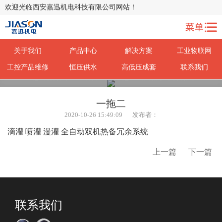
欢迎光临西安嘉迅机电科技有限公司网站！
关于我们
产品中心
解决方案
工业物联网
工控产品维修
恒压供水
高低压成套
联系我们
您当前所在位置：
首页
>
公共信息
>
成功案例
>
文字案例
一拖二
2020-10-26 15:49:09
发布者：
滴灌 喷灌 漫灌 全自动双机热备冗余系统
上一篇
下一篇
联系我们