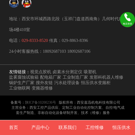
地址：西安市环城西路北段（玉祥门盘道西南角）几何时代广
场4楼410室
电话：
029-8333-8520
传真：029-8863-8396
24小时客服热线：
18092687103
18092687106
友情链接：
视觉点胶机
卤素水分测定仪
吸塑机
盐雾腐蚀试验箱
配电箱厂家
工业制造厂家
发那科机器人维修
锅炉生产厂家
搜外友链
污水处理设备
恒压供水变频柜
工业物联网
变频器维修
备案号：
陕ICP备10200236号
版权所有：西安嘉迅机电科技有限公司
主营业务：西安工控产品供应、定制工业自动化控制方案、自控/电气成
套生产制造、非标自动化设备研制开发、技术（维修）服务
首页
产品中心
联系我们
工控维修
恒压供水