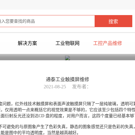
解决方案
工业物联网
工控产品维修
您当前所在位置：
>
工控产品维修
通泰工业触摸屏维修
2021-08-25
发布者：
度问题，红外线技术触摸屏和表面声波触摸屏只隔了一层纯玻璃，透明可算
膜，仅用透明一点来概括它的视觉效果是不够的，它应该至少包括四个特
面衍射反光还没到达CD 盘的程度，对用户而言，这四个度量已经基本够
可避免的与原图象产生了色彩失真，静态的图象感觉还只是色彩的失真
只能是图中的平均透明度，当然是越高越好。