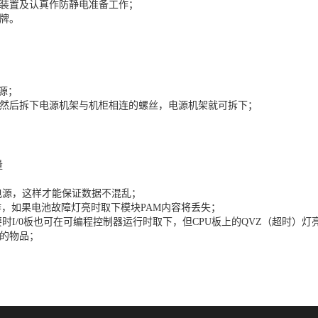
护装置及认真作防静电准备工作；
修牌。
；
源；
，然后拆下电源机架与机柜相连的螺丝，电源机架就可拆下；
量
的电源，这样才能保证数据不混乱；
作，如果电池故障灯亮时取下模块PAM内容将丢失；
时I/0板也可在可编程控制器运行时取下，但CPU板上的QVZ（超时）灯
电的物品；