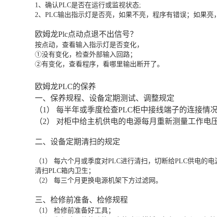
1、确认PLC是否在运行或监视状态;
2、PLC输出指示灯是否亮，如果不亮，程序有错误；如果亮
欧姆龙Plc点动点退不出信号？
按点动，查看输入指示灯是否变化，
①没有变化，检查外部输入回路；
②有变化，查看程序，看哪里输出断开了。
欧姆龙PLC的保养
一、保养规程、设备定期测试、调整规定
（1） 每半年或季度检查PLC柜中接线端子的连接
（2） 对柜中给主机供电的电源每月重新测量工作电
二、设备定期清扫的规定
（1） 每六个月或季度对PLC进行清扫，切断给PLC供电
清扫PLC箱内卫生；
（2） 每三个月更换电源机架下方过滤网。
三、检修前准备、检修规程
（1） 检修前准备好工具；