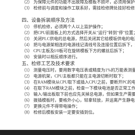
（2） 为保障元件的功能不出故障及模板不损坏，必须用保
（3） 检修前与调度和操作工联系好，需挂检修牌处挂好检
四、设备拆装顺序及方法
（1） 停机检修，必须两个人以上监护操作；
（2） 把CPU前面板上的方式选择开关从“运行”转到“停”位置
（3） 关闭PLC供电的总电源，然后关闭其它给模坂供电的电
（4） 把与电源架相连的电源线记清线号及连接位置后拆下
（5） CPU主板及I/0板可在旋转模板下方的螺丝后拆下；
（6） 安装时以相反顺序进行。
五、检修工艺及技术要求
（1） 测量电压时，要用数字电压表或精度为1%的万能表测
（2） 电源机架，CPU主板都只能在主电源切断时取下；
（3） 在RAM模块从CPU取下或插入CPU之前，要断开PC
（4） 在取下RAM模块之前，检查一下模块电池是否正常工
（5） 输入/输出板取下前也应先关掉总电源，但如果生产需要
（6） 拨插模板时，要格外小心，轻拿轻放，并运离产生静
（7） 更换元件不得带电操作；
（8） 检修后模板安装一定要安插到位。