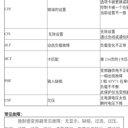
选项卡被更换或
控制卡被一个在
CFF
错误的设置
当前设置不一致
无效设置
CFI
无效设置
通过总线或通信
dLF
动态负载故障
负载变化不正常
HCF
卡匹配
第 234页的 [卡
变频器供电不正
一相出现故障
PHF
输入缺相
3 相 ATV71
负载不平衡
此保护仅当变频
主电源电压太低
USF
欠压
瞬时电压下降
常见故障：
施耐德变频器常见故障：无显示、缺相、过流、过压、