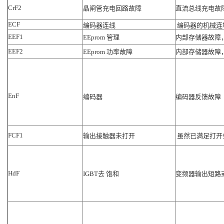
CrF2
晶闸管充电回路故障
直流总线充电故
ECF
编码器连线
编码器的机械连
EEF1
EEprom 管理
内部存储器故障
EEF2
EEprom 功率故障
内部存储器故障
EnF
编码器
编码器反馈故障
FCF1
输出接触器未打开
虽然已满足打开
HdF
IGBT去 饱和
变频器输出短路