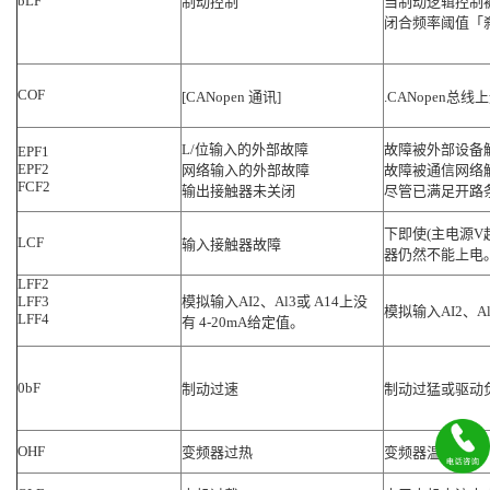
bLF
制动控制
当制动逻辑控制
闭合频率阈值「刹车
COF
[CANopen 通讯]
.CANopen总
L/位输入的外部故障
故障被外部设备触
EPF1
EPF2
网络输入的外部故障
故障被通信网络
FCF2
输出接触器未关闭
尽管已满足开路条
下即使(主电源V超
LCF
输入接触器故障
器仍然不能上电
LFF2
LFF3
模拟输入AI2、Al3或 A14上没
模拟输入AI2、Al
LFF4
有 4-20mA给定值。
0bF
制动过速
制动过猛或驱动
OHF
变频器过热
变频器温度太高