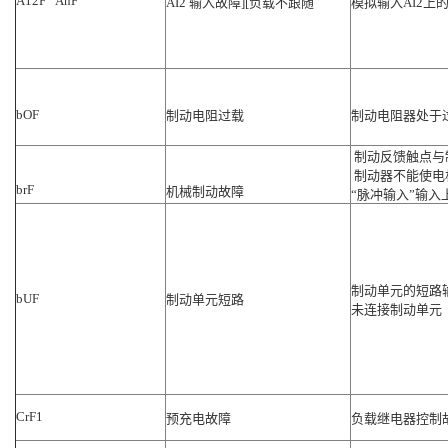
A12F AnF
AI2 输入故障][负载不跟随
模拟输入AI2
bOF
制动电阻过载
制动电阻器处于
制动反馈触点与
制动器不能使电
brF
机械制动故障
“脉冲输入”输入
制动单元的短路
bUF
制动单元短路
未连接制动单元
CrF1
预充电故障
负载继电器控制