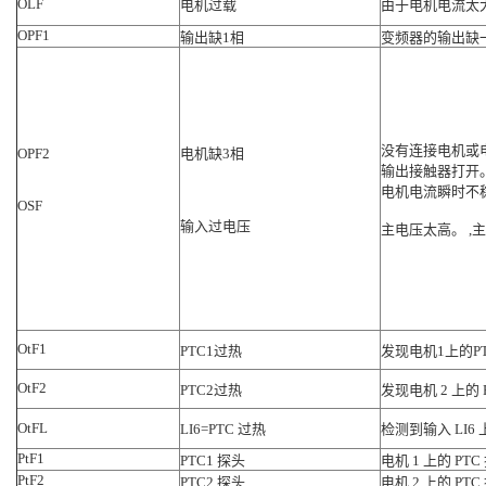
OLF
电机过载
由于电机电流太
OPF1
输出缺1相
变频器的输出缺
没有连接电机或
OPF2
电机缺3相
输出接触器打开
电机电流瞬时不
OSF
输入过电压
主电压太高。 ,
OtF1
PTC1过热
发现电机1上的P
OtF2
PTC2过热
发现电机 2 上的 
OtFL
LI6=PTC 过热
检测到输入 LI6 
PtF1
PTC1 探头
电机 1 上的 P
PtF2
PTC2 探头
电机 2 上的 P