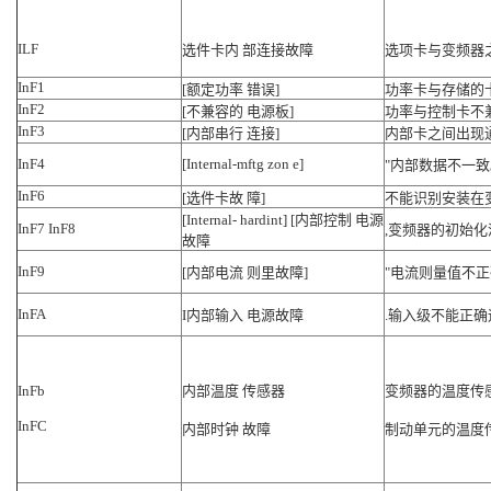
ILF
选件卡内 部连接故障
选项卡与变频器
InF1
[额定功率 错误]
功率卡与存储的
InF2
[不兼容的 电源板]
功率与控制卡不
InF3
[内部串行 连接]
内部卡之间出现
InF4
[Internal-mftg zon e]
"内部数据不一致
InF6
[选件卡故 障]
不能识别安装在
[Internal- hardint] [内部控制 电源
InF7 InF8
,变频器的初始
故障
InF9
[内部电流 则里故障]
"电流则量值不
InFA
I内部输入 电源故障
.输入级不能正确
InFb
内部温度 传感器
变频器的温度传
InFC
内部时钟 故障
制动单元的温度