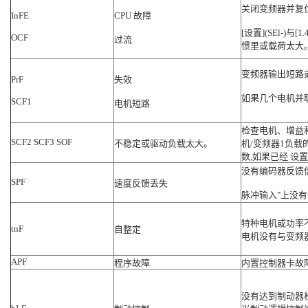
关闭变频器并复
InFE
CPU 故障
[设置](SEl-)
OCF
过流
惯里或载荷太大
变频器输出短路
PrF
失效
如果几个电机并
SCF1
电机短路
检查电机、增益
SCF2 SCF3 SOF
不稳定或驱动负载太大。
机/变频器1负载的
数,如果已经 设
没有编码器反馈
SPF
速度反馈丢失
脉冲输入"上没有
特种电机或功率
tnF
自整定
电机没有与变频
APF
程序故障
内置控制器卡故
没有达到制动器