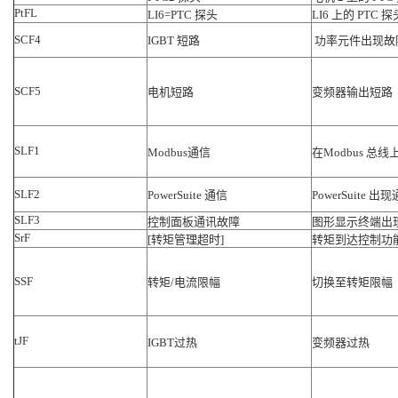
PtFL
LI6=PTC 探头
LI6 上的 PTC
SCF4
IGBT 短路
功率元件出现故
SCF5
电机短路
变频器输出短路
SLF1
Modbus通信
在Modbus 总
SLF2
PowerSuite 通信
PowerSuite 
SLF3
控制面板通讯故障
图形显示终端出
SrF
[转矩管理超时]
转矩到达控制功
SSF
转矩/电流限幅
切换至转矩限幅
tJF
IGBT过热
变频器过热