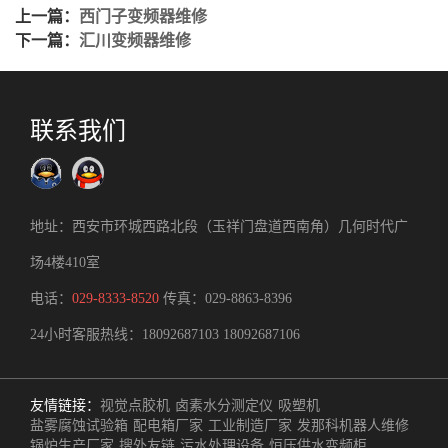
上一篇：
西门子变频器维修
下一篇：
汇川变频器维修
联系我们
地址：西安市环城西路北段（玉祥门盘道西南角）几何时代广
场4楼410室
电话：
029-8333-8520
传真：029-8863-8396
24小时客服热线：
18092687103
18092687106
友情链接：
视觉点胶机
卤素水分测定仪
吸塑机
盐雾腐蚀试验箱
配电箱厂家
工业制造厂家
发那科机器人维修
锅炉生产厂家
搜外友链
污水处理设备
恒压供水变频柜