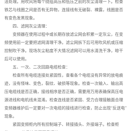
洁处理。用吹风将每个绕组高压和低压之前的灰尘清理一下。检查
铁芯与线圈之间是否有无异物，连接线有无破裂、裸露，线圈是否
有变色发黑现象。
四、滤网灰尘清理：
变频器在使用过程中或长期存放滤尘网会积累一定灰尘，在变
频使用前一定要把滤网清理干净。滤尘网拆下后可用吹风机或压缩
控制吹干净。现场灰尘粘度不大情况滤网可以用水清洗干净，晾干
后可以使用。
五、一次、二次回路电缆检查：
检查所有电缆连接处紧固性，查看各个电缆没有异常的放电痕
迹，没有怪味、变色，裂纹、破损等现象。检查一次输入、输出高
压电缆线是否正确，接线相序是否正确，需要用万用表确保高压电
源进线和电机线未混淆。检查连线是否紧固、受力合理接触面合理
变频器维护后一定要对一次电缆的接线进行检查，防止出现“反送电”
现象。
紧固变频柜内所有控制端子、转接插头、外接端子。检查柜