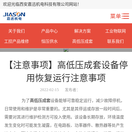
欢迎光临西安嘉迅机电科技有限公司网站！
关于我们
产品中心
解决方案
工业物联网
工控产品维修
恒压供水
高低压成套
联系我们
您当前所在位置：
首页
>
常见问题
>
【注意事项】高低压成套设备停
用恢复运行注意事项
2022-02-15
发布者：
为了
高低压成套
设备能够可靠稳定运行，减少故障停机，
日常使用和维护是非常重要的。尤其是其停运或存放一段时间后，
需要对其进行维护检测方可投入使用。该设备长期存放，环境温度
发生变化时可能发生凝露，在电路板、功率器件、散热器等处产生