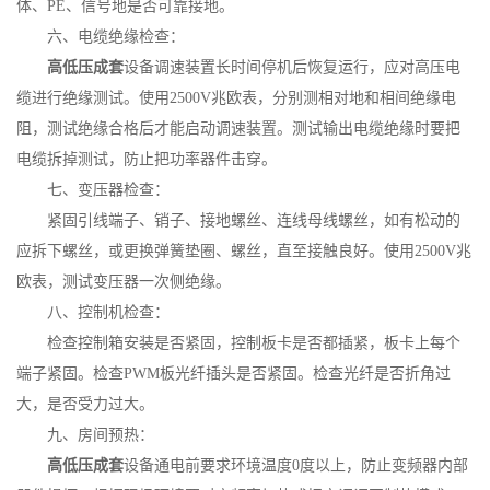
体、PE、信号地是否可靠接地。
六、电缆绝缘检查：
高低压成套
设备调速装置长时间停机后恢复运行，应对高压电
缆进行绝缘测试。使用2500V兆欧表，分别测相对地和相间绝缘电
阻，测试绝缘合格后才能启动调速装置。测试输出电缆绝缘时要把
电缆拆掉测试，防止把功率器件击穿。
七、变压器检查：
紧固引线端子、销子、接地螺丝、连线母线螺丝，如有松动的
应拆下螺丝，或更换弹簧垫圈、螺丝，直至接触良好。使用2500V兆
欧表，测试变压器一次侧绝缘。
八、控制机检查：
检查控制箱安装是否紧固，控制板卡是否都插紧，板卡上每个
端子紧固。检查PWM板光纤插头是否紧固。检查光纤是否折角过
大，是否受力过大。
九、房间预热：
高低压成套
设备通电前要求环境温度0度以上，防止变频器内部