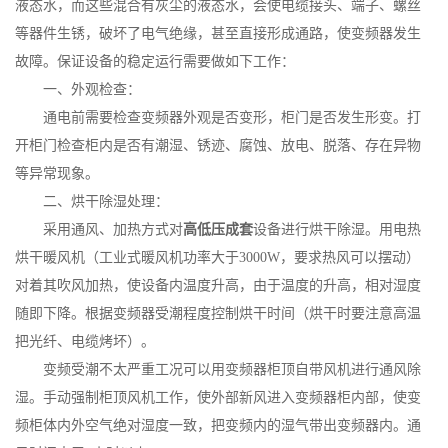
液态水，而这些混合有灰尘的液态水，会使电缆接头、端子、螺丝
等器件生锈，破坏了电气绝缘，甚至直接形成通路，使变频器发生
故障。保证设备的稳定运行需要做如下工作：
一、外观检查：
通电前需要检查变频器外观是否变形，柜门是否发生形变。打
开柜门检查柜内是否有潮湿、锈迹、腐蚀、放电、脱落、存在异物
等异常现象。
二、烘干除湿处理：
采用通风、加热方式对
高低压成套
设备进行烘干除湿。用电热
烘干暖风机（工业式暖风机功率大于3000W，要求热风可以摆动）
对着其吹风加热，使设备内温度升高，由于温度的升高，相对湿度
随即下降。根据变频器受潮程度控制烘干时间（烘干时要注意高温
把光纤、电缆烤坏）。
变频受潮不太严重工况可以用变频器柜顶自带风机进行通风除
湿。手动强制柜顶风机工作，使外部新风进入变频器柜内部，使变
频柜体内外空气绝对湿度一致，把变频内的湿气带出变频器内。通