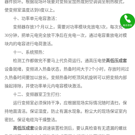
器件损坏。根据现场环境要对变频室加热或把空调调至制热模式，
使变频室温度达到0度以上。
十、功率单元电容激活：
变频器存放3个月以上，需要对功率模块充放电3次，每次充电
30分钟，把单元电完全放干净后在充电一次，通过电容重放电对模
块内的电容进行电荷激活。
十一、系统预热：
检测工作都做完不要马上代负荷运行。通高压电使
高低压成套
设备就绪，变频进入热备状态，热备时间大于2个小时，存放时间过
久热备时间要加以放长。变频热备时柜顶风机旋转可以把变频内部
操起排除，并使功率单元内电容模块激活。
十二、变频器室卫生打扫：
运行变频室必须保持干净，应根据现场实际情况随时清扫，保
持地面清洁。保证湿度，防止有漏水现象。粉尘大的现场保证室内
密封。保证电缆沟干燥整洁。
高低压成套
设备调速装置检测后，要认真检查有无遗漏的螺丝