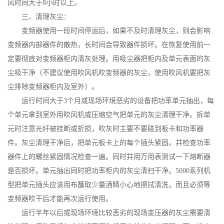
风时间大于8小时以上。
三、清理灰尘：
变频器使用一段时间停运后，如果不及时清理灰尘，则会影响
变频器内部器件的散热，长时间会导致器件损坏。在恢复使用前一
定要彻底对变频器柜内清灰处理。用吸尘器把柜内及单元表面的灰
尘吸干净（不建议使用吹风机吹变频器的灰尘，使用吹风机要把灰
尘排除变频器柜内及室外）。
运行时间大于3个月或现场环境恶劣的设备把功率单元抽出，每
个单元拿到室外用吹风机或压缩空气把单元的灰尘清理干净。拆单
元时注意光纤被挂断或折损，吹灰时主要不要碰到板卡和功率器
件。灰尘清理干净后，把单元板卡上的每个插头紧固。并检查功率
器件上的螺丝紧固情况检查一遍。同时并用万用表测试一下熔断器
是否损坏。单元抽出同时把功率柜内的灰尘清扫干净。5000系列机
型把单元插头应该用布蘸取少量酒精小心地擦拭清洗，而且必须等
变频器吹干后才能再次运行使用。
运行半年以后或现场环境比较恶劣的现场变压器的灰尘需要清