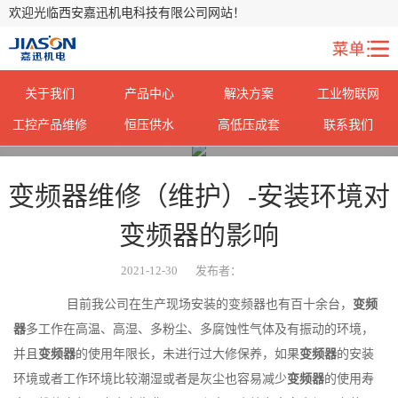
欢迎光临西安嘉迅机电科技有限公司网站！
关于我们
产品中心
解决方案
工业物联网
工控产品维修
恒压供水
高低压成套
联系我们
您当前所在位置：
首页
>
常见问题
>
变频器维修（维护）-安装环境对
变频器的影响
2021-12-30
发布者：
目前我公司在生产现场安装的变频器也有百十余台，
变频
器
多工作在高温、高湿、多粉尘、多腐蚀性气体及有振动的环境，
并且
变频器
的使用年限长，未进行过大修保养，如果
变频器
的安装
环境或者工作环境比较潮湿或者是灰尘也容易减少
变频器
的使用寿