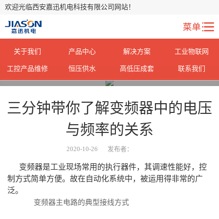
欢迎光临西安嘉迅机电科技有限公司网站！
关于我们
产品中心
解决方案
工业物联网
工控产品维修
恒压供水
高低压成套
联系我们
您当前所在位置：
首页
>
常见问题
>
三分钟带你了解变频器中的电压
与频率的关系
2020-10-26
发布者：
变频器是工业现场常用的执行器件，其调速性能好，控
制方式简单方便。故在自动化系统中，被运用得非常的广
泛。
变频器主电路的典型接线方式