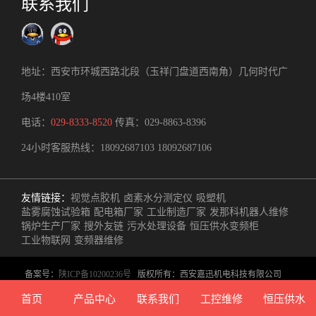
联系我们
地址：西安市环城西路北段（玉祥门盘道西南角）几何时代广
场4楼410室
电话：
029-8333-8520
传真：029-8863-8396
24小时客服热线：
18092687103
18092687106
友情链接：
视觉点胶机
卤素水分测定仪
吸塑机
盐雾腐蚀试验箱
配电箱厂家
工业制造厂家
发那科机器人维修
锅炉生产厂家
搜外友链
污水处理设备
恒压供水变频柜
工业物联网
变频器维修
备案号：
陕ICP备10200236号
版权所有：西安嘉迅机电科技有限公司
主营业务：西安工控产品供应、定制工业自动化控制方案、自控/电气成
首页
产品中心
联系我们
工控维修
恒压供水
套生产制造、非标自动化设备研制开发、技术（维修）服务