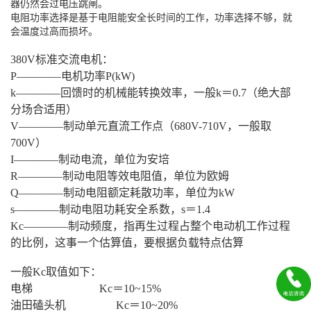
器仍然会过电压跳闸。
电阻功率选择是基于电阻能安全长时间的工作，功率选择不够，就
会温度过高而损坏。
380V标准交流电机：
P――――电机功率P(kW)
k――――回馈时的机械能转换效率，一般k＝0.7（绝大部
分场合适用）
V――――制动单元直流工作点（680V-710V，一般取
700V）
I――――制动电流，单位为安培
R――――制动电阻等效电阻值，单位为欧姆
Q――――制动电阻额定耗散功率，单位为kW
s――――制动电阻功耗安全系数，s＝1.4
Kc――――制动频度，指再生过程占整个电动机工作过程
的比例，这事一个估算值，要根据负载特点估算
一般Kc取值如下：
电梯 Kc＝10~15%
油田磕头机 Kc＝10~20%