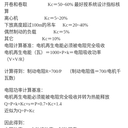
开卷和卷取 Kc＝50~60% 最好按系统设计指标核
算
离心机 Kc＝5~20%
下放高度超过100m的吊车 Kc＝20~40%
偶然制动的负载 Kc＝5%
其它 Kc＝10%
电阻计算基准：电机再生电能必须被电阻完全吸收
电机再生电能（瓦）＝1000×P×k＝电阻吸收功率
（V×V/R）
计算得到：制动电阻R=700/P （制动电阻值＝700/电机千
瓦数）
电阻功率计算基准：
电机再生电能必须能被电阻完全吸收并转为热能释放
Q=P×k×Kc×s＝P×0.7×Kc×1.4
近似为Q=P×Kc
因此得到：