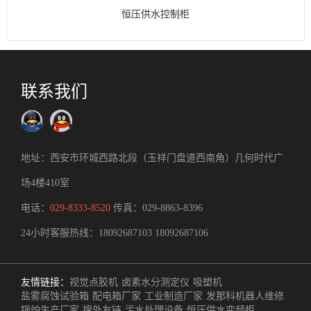
恒压供水控制柜
联系我们
地址：西安市环城西路北段（玉祥门盘道西南角）几何时代广
场4楼410室
电话：
029-8333-8520
传真：029-8863-8396
24小时客服热线：
18092687103
18092687106
友情链接：
视觉点胶机
卤素水分测定仪
吸塑机
盐雾腐蚀试验箱
配电箱厂家
工业制造厂家
发那科机器人维修
锅炉生产厂家
搜外友链
污水处理设备
恒压供水变频柜