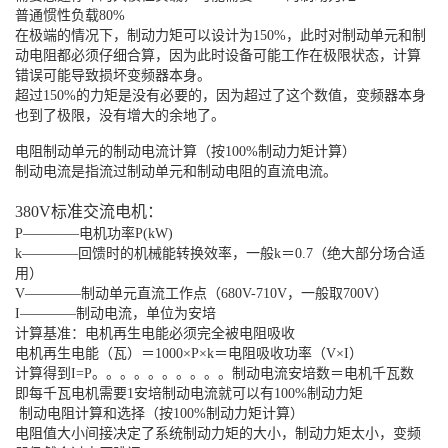
普通惯性负载80%
在极端的情况下，制动力矩可以设计为150%，此时对制动单元和制
动电阻都必须仔细合算，因为此时设备可能工作在极限状态，计算
错误可能导致损坏变频器本身。
超过150%的力矩是没有必要的，因为超过了这个数值，变频器本身
也到了极限，没有增大的余地了。
电阻制动单元的制动电流计算（按100%制动力矩计算）
制动电流是指流过制动单元和制动电阻的直流电流。
380V标准交流电机：
P――――电机功率P(kW)
k――――回馈时的机械能转换效率，一般k＝0.7（绝大部分场合适
用）
V――――制动单元直流工作点（680V-710V，一般取700V）
I――――制动电流，单位为安培
计算基准：电机再生电能必须完全被电阻吸收
电机再生电能（瓦）＝1000×P×k＝电阻吸收功率（V×I）
计算得到I=P。。。。。。。。。。制动电流安培数＝电机千瓦数
即每千瓦电机需要1安培制动电流就可以有100%制动力矩
制动电阻计算和选择（按100%制动力矩计算）
电阻值大小间接决定了系统制动力矩的大小，制动力矩太小，变频