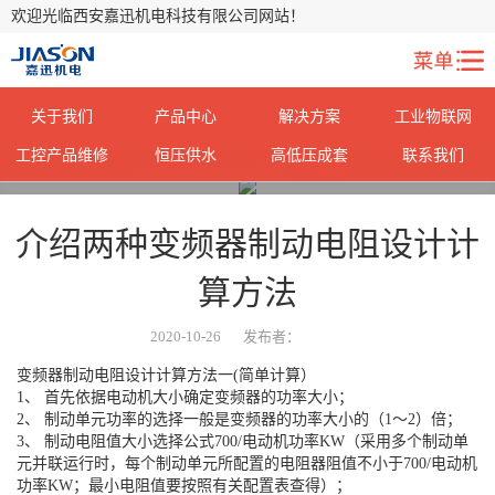
欢迎光临西安嘉迅机电科技有限公司网站！
关于我们
产品中心
解决方案
工业物联网
工控产品维修
恒压供水
高低压成套
联系我们
您当前所在位置：
首页
>
行业动态
>
介绍两种变频器制动电阻设计计
算方法
2020-10-26
发布者：
变频器制动电阻设计计算方法一(简单计算）
1、 首先依据电动机大小确定变频器的功率大小；
2、 制动单元功率的选择一般是变频器的功率大小的（1～2）倍；
3、 制动电阻值大小选择公式700/电动机功率KW（采用多个制动单
元并联运行时，每个制动单元所配置的电阻器阻值不小于700/电动机
功率KW；最小电阻值要按照有关配置表查得）；