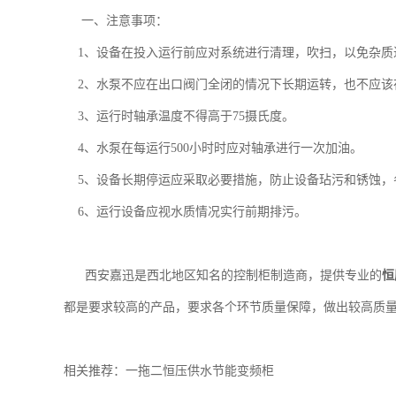
一、注意事项：
1、设备在投入运行前应对系统进行清理，吹扫，以免杂质
2、水泵不应在出口阀门全闭的情况下长期运转，也不应该在性
3、运行时轴承温度不得高于75摄氏度。
4、水泵在每运行500小时时应对轴承进行一次加油。
5、设备长期停运应采取必要措施，防止设备玷污和锈蚀，
6、运行设备应视水质情况实行前期排污。
西安嘉迅是西北地区知名的控制柜制造商，提供专业的
恒
都是要求较高的产品，要求各个环节质量保障，做出较高质
相关推荐：一拖二恒压供水节能变频柜