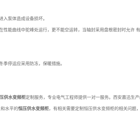
进入泵体造成设备损坏。
能曲线中驼峰处运行，更不能空运转，当轴封采用盘根密封时允许 有10~
冬季停运应采用防冻，保暖措施。
压供水变频柜
定制服务，专业电气工程师提供一对一服务。西安嘉迅生产
量和水平的
恒压供水变频柜
，有相关需要定制恒压供水变频柜的相关问题