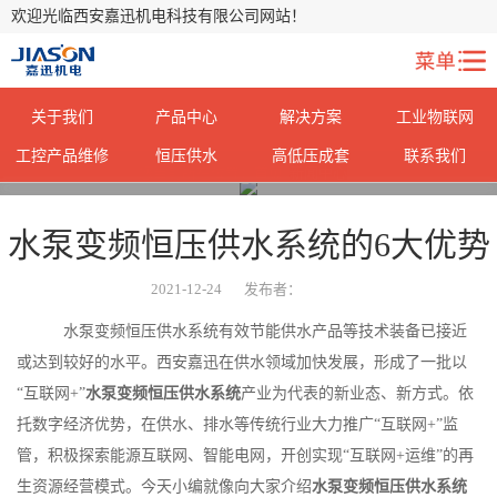
欢迎光临西安嘉迅机电科技有限公司网站！
关于我们
产品中心
解决方案
工业物联网
工控产品维修
恒压供水
高低压成套
联系我们
您当前所在位置：
首页
>
新闻中心
>
水泵变频恒压供水系统的6大优势
2021-12-24
发布者：
水泵变频恒压供水系统有效节能供水产品等技术装备已接近
或达到较好的水平。西安嘉迅在供水领域加快发展，形成了一批以
“互联网+”
水泵变频恒压供水系统
产业为代表的新业态、新方式。依
托数字经济优势，在供水、排水等传统行业大力推广“互联网+”监
管，积极探索能源互联网、智能电网，开创实现“互联网+运维”的再
生资源经营模式。今天小编就像向大家介绍
水泵变频恒压供水系统