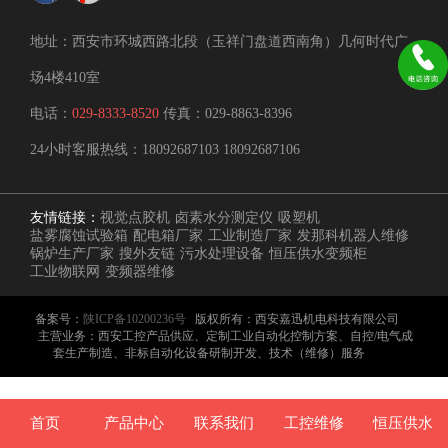
地址：西安市环城西路北段（玉祥门盘道西南角）几何时代广
场4楼410室
电话：
029-8333-8520
传真：029-8863-8396
24小时客服热线：
18092687103
18092687106
友情链接：
视觉点胶机
卤素水分测定仪
吸塑机
盐雾腐蚀试验箱
配电箱厂家
工业制造厂家
发那科机器人维修
锅炉生产厂家
搜外友链
污水处理设备
恒压供水变频柜
工业物联网
变频器维修
备案号：
陕ICP备10200236号
版权所有：西安嘉迅机电科技有限公司
主营业务：西安工控产品供应、定制工业自动化控制方案、自控/电气成
套生产制造、非标自动化设备研制开发、技术（维修）服务
首页
产品中心
联系我们
工控维修
恒压供水