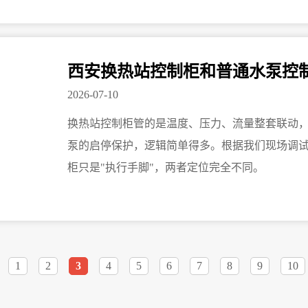
西安换热站控制柜和普通水泵控
2026-07-10
换热站控制柜管的是温度、压力、流量整套联动，
泵的启停保护，逻辑简单得多。根据我们现场调试
柜只是"执行手脚"，两者定位完全不同。
1
2
3
4
5
6
7
8
9
10