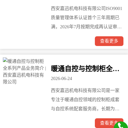
西安嘉迅机电科技有限公司ISO9001
质量管理体系认证首个三年周期已
满，2026年7月按期完成再认证审
核，由新标元认证(上海)有限公司换
查看更多
发新证，证书编号
38526Q01036R153，有效期至2029
年7月15日。认证范围覆盖高低压成
暖通自控与控制柜全系列产品业务简介 | 西安嘉迅机电科技有限公司
套设备、气动液压设备的制造销售
2026-06-24
及电气设备修理。
西安嘉迅机电科技有限公司是一家
专注于暖通自控领域的控制柜成套
与自控系统配套服务商，长期为暖
通工程、集中供热、中央空调等项
查看更多
目的系统集成商及施工单位提供控