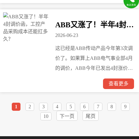
制柜配套与技术支持。暖通工程项
目对控制柜的交期、质量和配合度
ABB又涨了！半年4封调价函，工控产品采购成本还能扛多久？
要求严格——图纸变更频繁、工期
2026-06-23
紧张、现场情况复杂，这些是行业
这已经是ABB传动产品今年第3次调
普遍存在的问题。嘉迅机电围绕这
价了。如果算上ABB电气事业部4月
些实际需求，提供从图纸深化、控
的调价，ABB今年已发出4封涨价
制柜成套生产到现场调试的全流程
函。
配套服务，帮助合作伙伴降低沟通
查看更多
成本、保障项目进度。
1
2
3
4
5
6
7
8
9
10
下一页
尾页