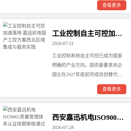
查看更多
系供暖质量和运维成本。西安嘉迅
机电科技有限公司推出HECO（Heat
Exchange Control）系列换热站控制
工业控制自主可控加速落地 嘉迅机电国产工控方案西北区域集成与服务实践
柜，按供热站规模和智能化需求分
2026-07-31
为B、S、P、A四大系列，覆盖从小
工业控制系统自主可控已成为国家
型站到大型枢纽站的全场景应用。
明确的产业方向。国资委要求央企
国企在2027年底前完成信创替代，
工信部将PLC、DCS等工业操作系
查看更多
统列为重点更新对象。随着政策从
规划走向执行，工控产品的国产化
替代正在转化为具体的采购需求和
西安嘉迅机电ISO9001质量管理体系认证续期审核通过
技术改造项目。
2026-07-28