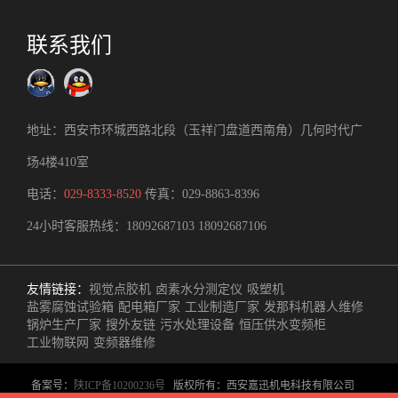
联系我们
地址：西安市环城西路北段（玉祥门盘道西南角）几何时代广
场4楼410室
电话：
029-8333-8520
传真：029-8863-8396
24小时客服热线：
18092687103
18092687106
友情链接：
视觉点胶机
卤素水分测定仪
吸塑机
盐雾腐蚀试验箱
配电箱厂家
工业制造厂家
发那科机器人维修
锅炉生产厂家
搜外友链
污水处理设备
恒压供水变频柜
工业物联网
变频器维修
备案号：
陕ICP备10200236号
版权所有：西安嘉迅机电科技有限公司